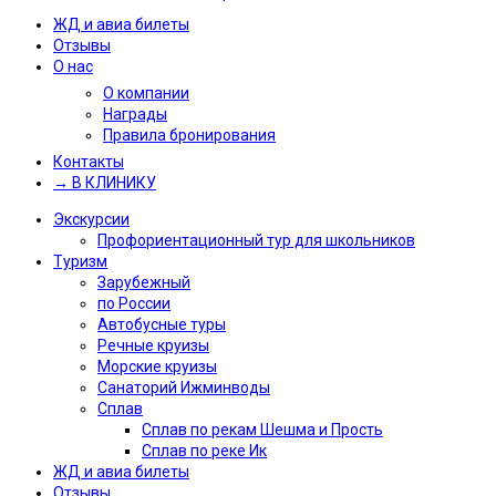
ЖД и авиа билеты
Отзывы
О нас
О компании
Награды
Правила бронирования
Контакты
→ В КЛИНИКУ
Экскурсии
Профориентационный тур для школьников
Туризм
Зарубежный
по России
Автобусные туры
Речные круизы
Морские круизы
Санаторий Ижминводы
Сплав
Сплав по рекам Шешма и Прость
Сплав по реке Ик
ЖД и авиа билеты
Отзывы